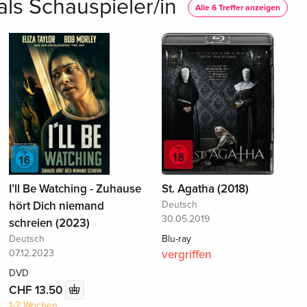
als Schauspieler/in
Alle 6 Treffer anzeigen
I’ll Be Watching - Zuhause
St. Agatha (2018)
hört Dich niemand
Deutsch
30.05.2019
schreien (2023)
Deutsch
Blu-ray
07.12.2023
vergriffen
DVD
CHF 13.50
1-2 Wochen