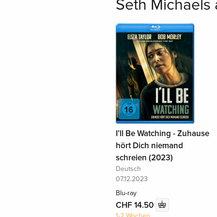
Seth Michaels 
I’ll Be Watching - Zuhause
hört Dich niemand
schreien (2023)
Deutsch
07.12.2023
Blu-ray
CHF 14.50
1-2 Wochen