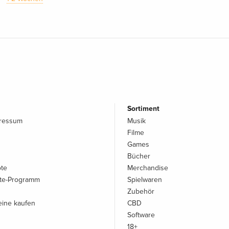
Sortiment
pressum
Musik
Filme
Games
Bücher
ote
Merchandise
iate-Programm
Spielwaren
Zubehör
ine kaufen
CBD
Software
18+