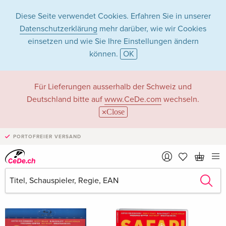
Diese Seite verwendet Cookies. Erfahren Sie in unserer
Datenschutzerklärung
mehr darüber, wie wir Cookies
einsetzen und wie Sie Ihre Einstellungen ändern
können.
OK
Rudi Gaul in Filme -
Für Lieferungen ausserhalb der Schweiz und
Deutschland bitte auf
www.CeDe.com
wechseln.
Alle Formate
Close
PORTOFREIER VERSAND
Artikel von Rudi Gaul anzeigen im
kompletten Shop
Rudi Gaul als Regisseur/in
Alle 5 Treffer anzeigen