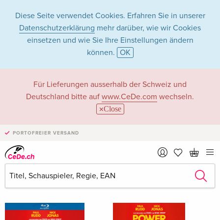
Diese Seite verwendet Cookies. Erfahren Sie in unserer
Datenschutzerklärung
mehr darüber, wie wir Cookies
einsetzen und wie Sie Ihre Einstellungen ändern
können.
OK
Rory Keenan in
Für Lieferungen ausserhalb der Schweiz und
Deutschland bitte auf
www.CeDe.com
wechseln.
Filme - Alle Formate
Close
PORTOFREIER VERSAND
Artikel von Rory Keenan anzeigen im
kompletten Shop
Rory Keenan als Schauspieler/in
Alle 18 Treffer anzeigen