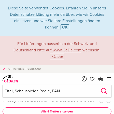
Diese Seite verwendet Cookies. Erfahren Sie in unserer
Datenschutzerklärung
mehr darüber, wie wir Cookies
einsetzen und wie Sie Ihre Einstellungen ändern
können.
OK
Ridley Asha
Für Lieferungen ausserhalb der Schweiz und
Deutschland bitte auf
www.CeDe.com
wechseln.
Bateman in Filme -
Close
Alle Formate
PORTOFREIER VERSAND
Artikel von Ridley Asha Bateman anzeigen im
kompletten Shop
Ridley Asha Bateman als Schauspieler/in
Alle 4 Treffer anzeigen