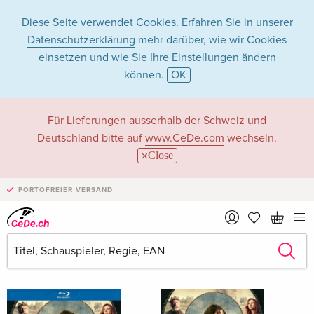
Diese Seite verwendet Cookies. Erfahren Sie in unserer
Datenschutzerklärung
mehr darüber, wie wir Cookies
einsetzen und wie Sie Ihre Einstellungen ändern
können.
OK
Philipp Stölzl in
Für Lieferungen ausserhalb der Schweiz und
Deutschland bitte auf
www.CeDe.com
wechseln.
Filme - Alle Formate
Close
PORTOFREIER VERSAND
Artikel von Philipp Stölzl anzeigen im
kompletten Shop
Philipp Stölzl als Regisseur/in
Alle 49 Treffer anzeigen