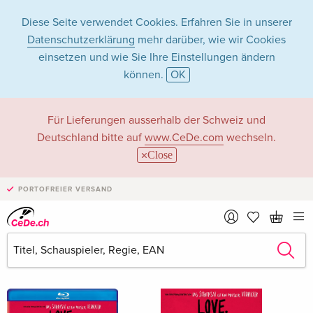
Diese Seite verwendet Cookies. Erfahren Sie in unserer
Datenschutzerklärung
mehr darüber, wie wir Cookies
einsetzen und wie Sie Ihre Einstellungen ändern
können.
OK
Nick Robinson in
Für Lieferungen ausserhalb der Schweiz und
Deutschland bitte auf
www.CeDe.com
wechseln.
Filme - Alle Formate
Close
PORTOFREIER VERSAND
Artikel von Nick Robinson anzeigen im
kompletten Shop
Nick Robinson als Schauspieler/in
Alle 114 Treffer anzeigen