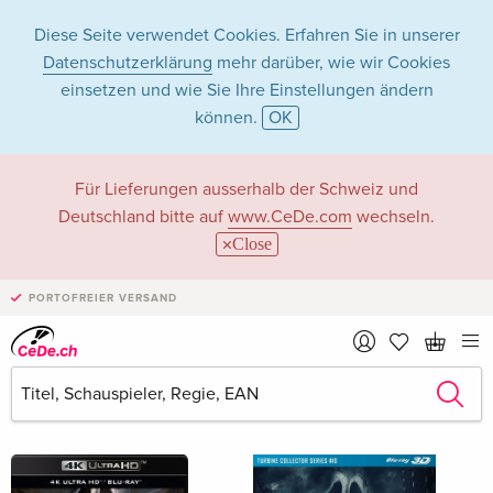
Diese Seite verwendet Cookies. Erfahren Sie in unserer
Datenschutzerklärung
mehr darüber, wie wir Cookies
einsetzen und wie Sie Ihre Einstellungen ändern
können.
OK
Melissa Barrera in
Für Lieferungen ausserhalb der Schweiz und
Deutschland bitte auf
www.CeDe.com
wechseln.
Filme - Alle Formate
Close
PORTOFREIER VERSAND
Artikel von Melissa Barrera anzeigen im
kompletten Shop
Melissa Barrera als Schauspieler/in
Alle 45 Treffer anzeigen