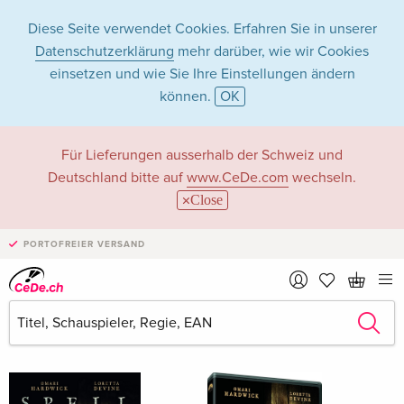
Diese Seite verwendet Cookies. Erfahren Sie in unserer
Datenschutzerklärung
mehr darüber, wie wir Cookies
einsetzen und wie Sie Ihre Einstellungen ändern
können.
OK
Mark Tonderai in
Für Lieferungen ausserhalb der Schweiz und
Deutschland bitte auf
www.CeDe.com
wechseln.
Filme - Alle Formate
Close
PORTOFREIER VERSAND
Artikel von Mark Tonderai anzeigen im
kompletten Shop
Mark Tonderai als Regisseur/in
Alle 22 Treffer anzeigen