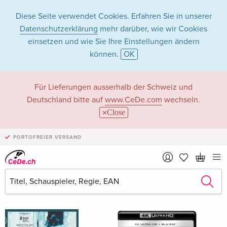
Diese Seite verwendet Cookies. Erfahren Sie in unserer
Datenschutzerklärung
mehr darüber, wie wir Cookies
einsetzen und wie Sie Ihre Einstellungen ändern
können.
OK
Marion Cotillard in
Für Lieferungen ausserhalb der Schweiz und
Deutschland bitte auf
www.CeDe.com
wechseln.
Filme - Alle Formate
Close
PORTOFREIER VERSAND
Artikel von Marion Cotillard anzeigen im
kompletten Shop
Marion Cotillard als Schauspieler/in
Alle 453 Treffer anzeigen