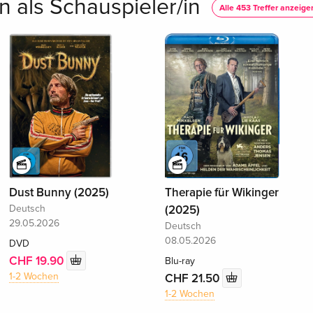
 als Schauspieler/in
Alle 453 Treffer anzeige
Dust Bunny (2025)
Therapie für Wikinger
Deutsch
(2025)
29.05.2026
Deutsch
08.05.2026
DVD
CHF 19.90
Blu-ray
1-2 Wochen
CHF 21.50
1-2 Wochen