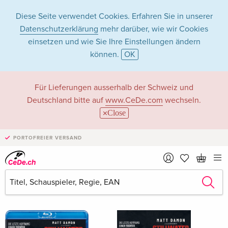
Diese Seite verwendet Cookies. Erfahren Sie in unserer
Datenschutzerklärung
mehr darüber, wie wir Cookies
einsetzen und wie Sie Ihre Einstellungen ändern
können.
OK
Lilou Siauvaud in
Für Lieferungen ausserhalb der Schweiz und
Deutschland bitte auf
www.CeDe.com
wechseln.
Filme - Alle Formate
Close
PORTOFREIER VERSAND
Artikel von Lilou Siauvaud anzeigen im
kompletten Shop
Lilou Siauvaud als Schauspieler/in
Alle 10 Treffer anzeigen