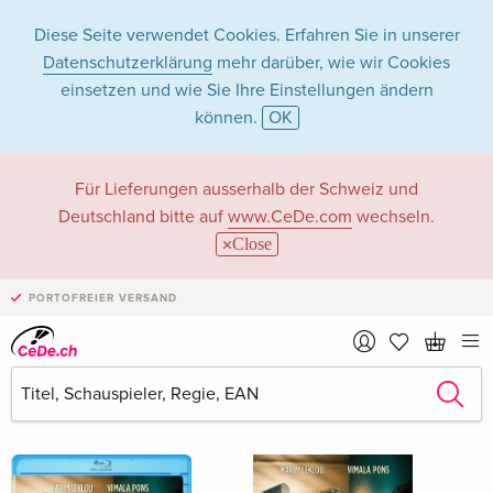
Diese Seite verwendet Cookies. Erfahren Sie in unserer
Datenschutzerklärung
mehr darüber, wie wir Cookies
einsetzen und wie Sie Ihre Einstellungen ändern
können.
OK
Karim Leklou in
Für Lieferungen ausserhalb der Schweiz und
Deutschland bitte auf
www.CeDe.com
wechseln.
Filme - Alle Formate
Close
PORTOFREIER VERSAND
Artikel von Karim Leklou anzeigen im
kompletten Shop
Karim Leklou als Schauspieler/in
Alle 53 Treffer anzeigen