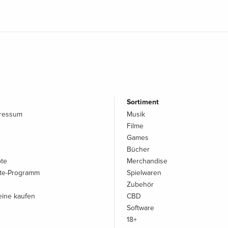
Sortiment
pressum
Musik
Filme
Games
Bücher
ote
Merchandise
iate-Programm
Spielwaren
Zubehör
ine kaufen
CBD
Software
18+