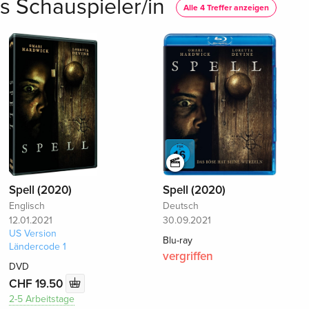
ls Schauspieler/in
Alle 4 Treffer anzeigen
Spell (2020)
Spell (2020)
Englisch
Deutsch
12.01.2021
30.09.2021
US Version
Blu-ray
Ländercode 1
vergriffen
DVD
CHF 19.50
2-5 Arbeitstage