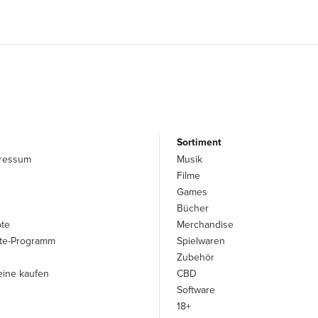
Sortiment
pressum
Musik
Filme
Games
Bücher
ote
Merchandise
iate-Programm
Spielwaren
Zubehör
ine kaufen
CBD
Software
18+