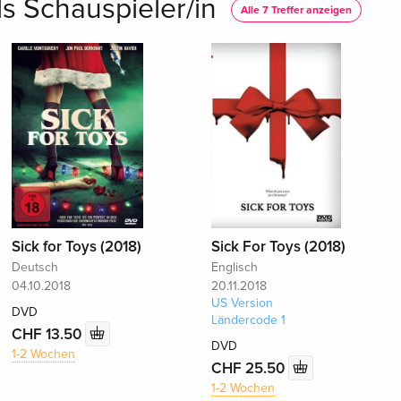
ls Schauspieler/in
Alle 7 Treffer anzeigen
Sick for Toys (2018)
Sick For Toys (2018)
Deutsch
Englisch
04.10.2018
20.11.2018
US Version
DVD
Ländercode 1
CHF 13.50
DVD
1-2 Wochen
CHF 25.50
1-2 Wochen