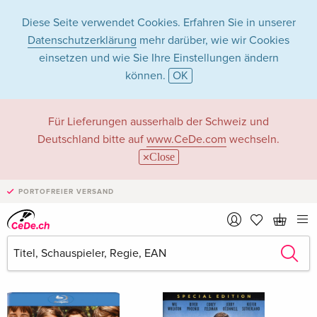
Diese Seite verwendet Cookies. Erfahren Sie in unserer
Datenschutzerklärung
mehr darüber, wie wir Cookies
einsetzen und wie Sie Ihre Einstellungen ändern
können.
OK
Jerry O'Connell in
Für Lieferungen ausserhalb der Schweiz und
Deutschland bitte auf
www.CeDe.com
wechseln.
Filme - Alle Formate
Close
PORTOFREIER VERSAND
Artikel von Jerry O'Connell anzeigen im
kompletten Shop
Jerry O'Connell als Schauspieler/in
Alle 199 Treffer anzeigen