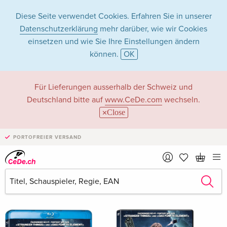
Diese Seite verwendet Cookies. Erfahren Sie in unserer
Datenschutzerklärung
mehr darüber, wie wir Cookies
einsetzen und wie Sie Ihre Einstellungen ändern
können.
OK
Jasmina Parent in
Für Lieferungen ausserhalb der Schweiz und
Deutschland bitte auf
www.CeDe.com
wechseln.
Filme - Alle Formate
Close
PORTOFREIER VERSAND
Artikel von Jasmina Parent anzeigen im
kompletten Shop
Jasmina Parent als Schauspieler/in
Alle 2 Treffer anzeigen