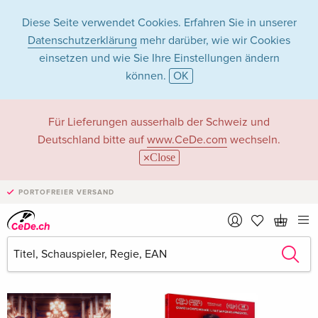
Diese Seite verwendet Cookies. Erfahren Sie in unserer
Datenschutzerklärung
mehr darüber, wie wir Cookies
einsetzen und wie Sie Ihre Einstellungen ändern
können.
OK
Ilse Salas in Filme -
Für Lieferungen ausserhalb der Schweiz und
Deutschland bitte auf
www.CeDe.com
wechseln.
Alle Formate
Close
PORTOFREIER VERSAND
Artikel von Ilse Salas anzeigen im
kompletten Shop
Ilse Salas als Schauspieler/in
Alle 3 Treffer anzeigen