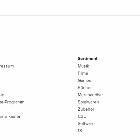
Sortiment
pressum
Musik
Filme
Games
Bücher
ote
Merchandise
iate-Programm
Spielwaren
Zubehör
ine kaufen
CBD
Software
18+