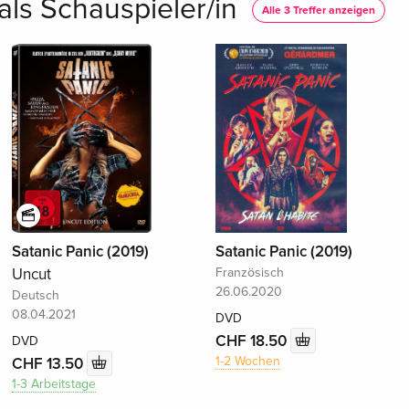
 als Schauspieler/in
Alle 3 Treffer anzeigen
Satanic Panic (2019)
Satanic Panic (2019)
Uncut
Französisch
26.06.2020
Deutsch
08.04.2021
DVD
CHF 18.50
DVD
1-2 Wochen
CHF 13.50
1-3 Arbeitstage