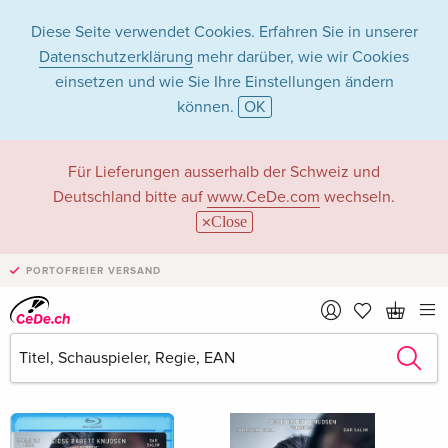
Diese Seite verwendet Cookies. Erfahren Sie in unserer
Datenschutzerklärung
mehr darüber, wie wir Cookies
einsetzen und wie Sie Ihre Einstellungen ändern
können.
OK
Gustav Möller in
Für Lieferungen ausserhalb der Schweiz und
Deutschland bitte auf
www.CeDe.com
wechseln.
Filme - Alle Formate
Close
PORTOFREIER VERSAND
Artikel von Gustav Möller anzeigen im
kompletten Shop
Gustav Möller als Regisseur/in
Alle 14 Treffer anzeigen