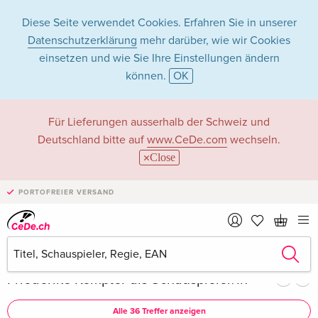
Diese Seite verwendet Cookies. Erfahren Sie in unserer
Datenschutzerklärung
mehr darüber, wie wir Cookies
einsetzen und wie Sie Ihre Einstellungen ändern
können.
OK
Friederike Kempter
Für Lieferungen ausserhalb der Schweiz und
Deutschland bitte auf
www.CeDe.com
wechseln.
in Filme - Alle
Close
Formate
PORTOFREIER VERSAND
Artikel von Friederike Kempter anzeigen im
kompletten Shop
Friederike Kempter als Schauspieler/in
Alle 36 Treffer anzeigen