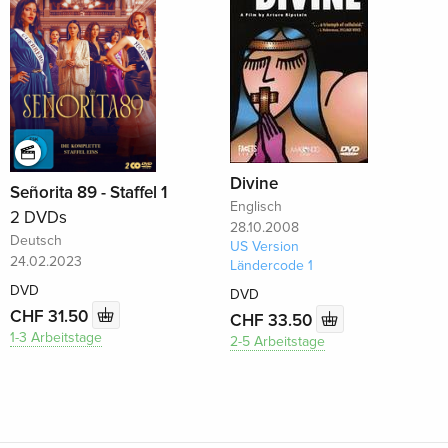
Divine
Señorita 89 - Staffel 1
Englisch
2 DVDs
28.10.2008
Deutsch
US Version
24.02.2023
Ländercode 1
DVD
DVD
CHF 31.50
CHF 33.50
1-3 Arbeitstage
2-5 Arbeitstage