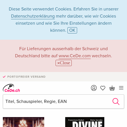
Diese Seite verwendet Cookies. Erfahren Sie in unserer
Datenschutzerklärung
mehr darüber, wie wir Cookies
einsetzen und wie Sie Ihre Einstellungen ändern
können.
OK
Edwarda Gurrola in
Für Lieferungen ausserhalb der Schweiz und
Deutschland bitte auf
www.CeDe.com
wechseln.
Filme - Alle Formate
Close
PORTOFREIER VERSAND
Artikel von Edwarda Gurrola anzeigen im
kompletten Shop
Edwarda Gurrola als Schauspieler/in
Alle 6 Treffer anzeigen