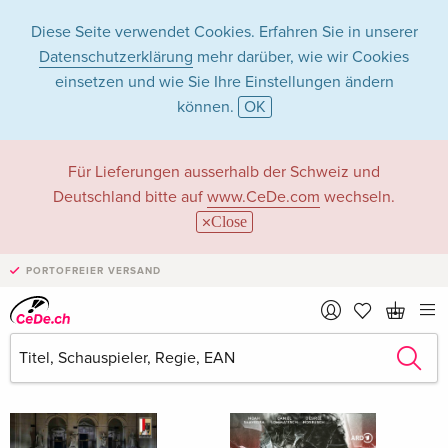
Diese Seite verwendet Cookies. Erfahren Sie in unserer
Datenschutzerklärung
mehr darüber, wie wir Cookies
einsetzen und wie Sie Ihre Einstellungen ändern
können.
OK
Deleila Piasko in
Für Lieferungen ausserhalb der Schweiz und
Deutschland bitte auf
www.CeDe.com
wechseln.
Filme - Alle Formate
Close
PORTOFREIER VERSAND
Artikel von Deleila Piasko anzeigen im
kompletten Shop
Deleila Piasko als Schauspieler/in
Alle 7 Treffer anzeigen