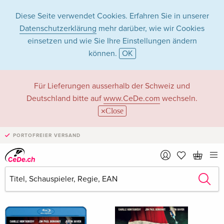
Diese Seite verwendet Cookies. Erfahren Sie in unserer
Datenschutzerklärung
mehr darüber, wie wir Cookies
einsetzen und wie Sie Ihre Einstellungen ändern
können.
OK
David Gunning in
Für Lieferungen ausserhalb der Schweiz und
Deutschland bitte auf
www.CeDe.com
wechseln.
Filme - Alle Formate
Close
PORTOFREIER VERSAND
Artikel von David Gunning anzeigen im
kompletten Shop
David Gunning als Schauspieler/in
Alle 3 Treffer anzeigen