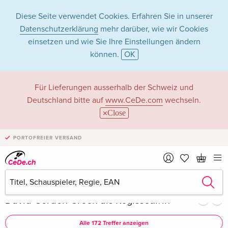
Diese Seite verwendet Cookies. Erfahren Sie in unserer
Datenschutzerklärung
mehr darüber, wie wir Cookies
einsetzen und wie Sie Ihre Einstellungen ändern
können.
OK
David Gordon
Für Lieferungen ausserhalb der Schweiz und
Deutschland bitte auf
www.CeDe.com
wechseln.
Green in Filme - Alle
Close
Formate
PORTOFREIER VERSAND
Artikel von David Gordon Green anzeigen im
kompletten Shop
David Gordon Green als Regisseur/in
Alle 172 Treffer anzeigen