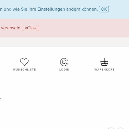
n und wie Sie Ihre Einstellungen ändern können.
OK
wechseln.
Close
WUNSCHLISTE
LOGIN
WARENKORB
e