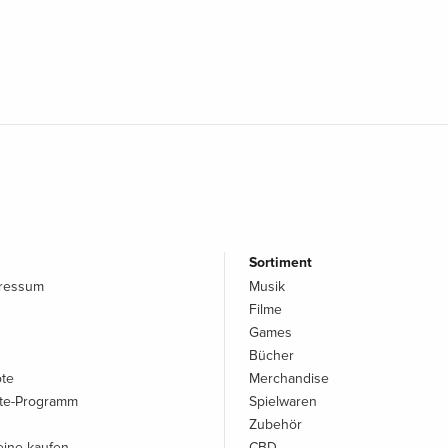
Sortiment
pressum
Musik
Filme
Games
Bücher
ote
Merchandise
iate-Programm
Spielwaren
Zubehör
ine kaufen
CBD