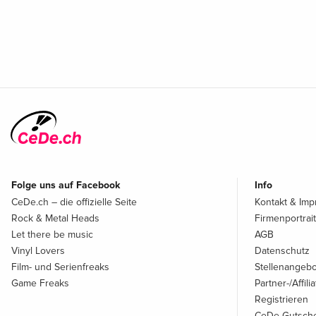
Folge uns auf Facebook
Info
CeDe.ch – die offizielle Seite
Kontakt & Im
Rock & Metal Heads
Firmenportrait
Let there be music
AGB
Vinyl Lovers
Datenschutz
Film- und Serienfreaks
Stellenangeb
Game Freaks
Partner-/Affil
Registrieren
CeDe Gutsche