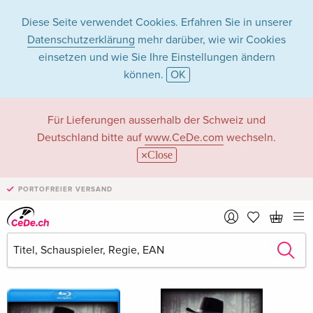
Diese Seite verwendet Cookies. Erfahren Sie in unserer
Datenschutzerklärung
mehr darüber, wie wir Cookies
einsetzen und wie Sie Ihre Einstellungen ändern
können.
OK
Adkins Trace in
Für Lieferungen ausserhalb der Schweiz und
Deutschland bitte auf
www.CeDe.com
wechseln.
Filme - Alle Formate
Close
PORTOFREIER VERSAND
Artikel von Adkins Trace anzeigen im
kompletten Shop
Adkins Trace als Schauspieler/in
Alle 4 Treffer anzeigen