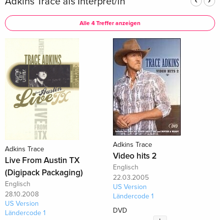
Adkins Trace als Interpret/in
Alle 4 Treffer anzeigen
Adkins Trace
Adkins Trace
Video hits 2
Live From Austin TX
Englisch
(Digipack Packaging)
22.03.2005
Englisch
US Version
28.10.2008
Ländercode 1
US Version
DVD
Ländercode 1