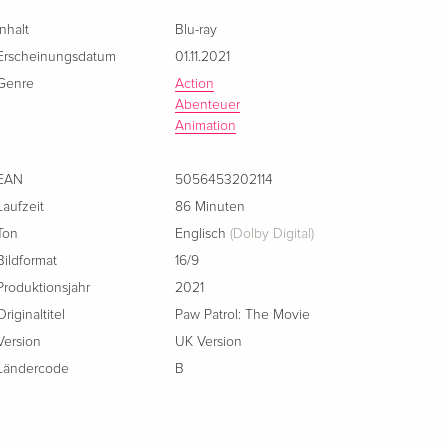
Inhalt
Blu-ray
Erscheinungsdatum
01.11.2021
Genre
Action
Abenteuer
Animation
EAN
5056453202114
Laufzeit
86 Minuten
Ton
Englisch
(Dolby Digital)
Bildformat
16/9
Produktionsjahr
2021
Originaltitel
Paw Patrol: The Movie
Version
UK Version
Ländercode
B