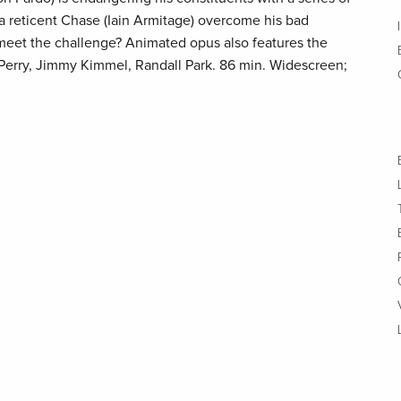
 a reticent Chase (Iain Armitage) overcome his bad
meet the challenge? Animated opus also features the
r Perry, Jimmy Kimmel, Randall Park. 86 min. Widescreen;