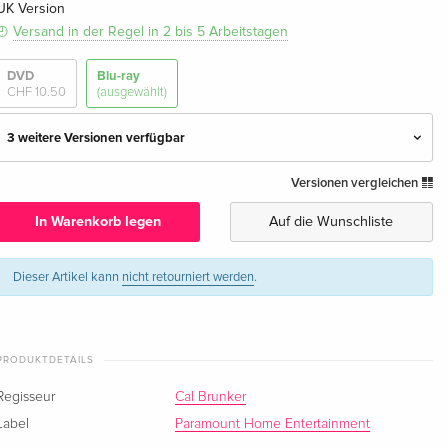
UK Version
Versand in der Regel in 2 bis 5 Arbeitstagen
DVD
Blu-ray
CHF 10.50
(ausgewählt)
3 weitere Versionen verfügbar
Versionen vergleichen
Standard Edition
CHF 10.50
Deutsch
In Warenkorb legen
Auf die Wunschliste
Standard Edition — (ausgewählt)
CHF 15.50
Englisch · UK Version
Dieser Artikel kann
nicht retourniert werden
.
Standard Edition
CHF 25.50
Englisch · US Version
PRODUKTDETAILS
Standard Edition
CHF 19.50
Regisseur
Cal Brunker
Französisch
Label
Paramount Home Entertainment