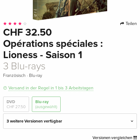
Teilen
CHF 32.50
Opérations spéciales :
Lioness - Saison 1
3 Blu-rays
·
Französisch
Blu-ray
Versand in der Regel in 1 bis 3 Arbeitstagen
DVD
Blu-ray
CHF 27.50
(ausgewählt)
3 weitere Versionen verfügbar
3 Blu-rays
CHF 34.50
Versionen vergleichen