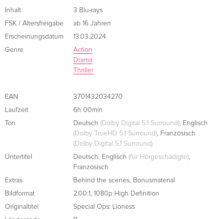
Inhalt
3 Blu-rays
FSK / Altersfreigabe
ab 16 Jahren
Erscheinungsdatum
13.03.2024
Genre
Action
Drama
Thriller
EAN
3701432034270
Laufzeit
6h 00min
Ton
Deutsch
(Dolby Digital 5.1 Surround)
,
Englisch
(Dolby TrueHD 5.1 Surround)
,
Französisch
(Dolby Digital 5.1 Surround)
Untertitel
Deutsch
,
Englisch
(für Hörgeschädigte)
,
Französisch
Extras
Behind the scenes
,
Bonusmaterial
Bildformat
2.00:1
,
1080p High Definition
Originaltitel
Special Ops: Lioness