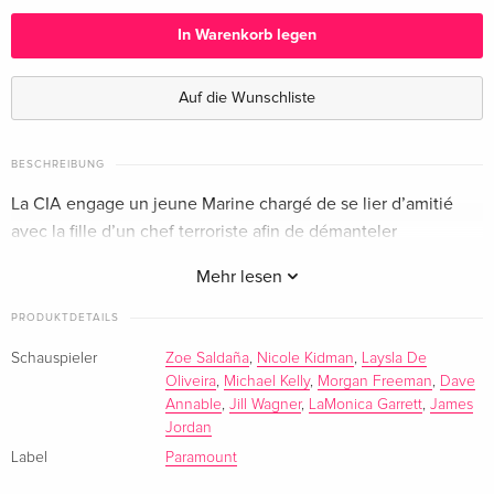
Deutsch
In Warenkorb legen
3 Blu-rays
CHF 31.50
Englisch · UK Version
Auf die Wunschliste
3 Blu-rays
CHF 43.50
Englisch · US Version
BESCHREIBUNG
La CIA engage un jeune Marine chargé de se lier d’amitié
3 Blu-rays — (ausgewählt)
CHF 32.50
avec la fille d’un chef terroriste afin de démanteler
Französisch
l’organisation de l’intérieur.
Mehr lesen
PRODUKTDETAILS
Schauspieler
Zoe Saldaña
,
Nicole Kidman
,
Laysla De
Oliveira
,
Michael Kelly
,
Morgan Freeman
,
Dave
Annable
,
Jill Wagner
,
LaMonica Garrett
,
James
Jordan
Label
Paramount