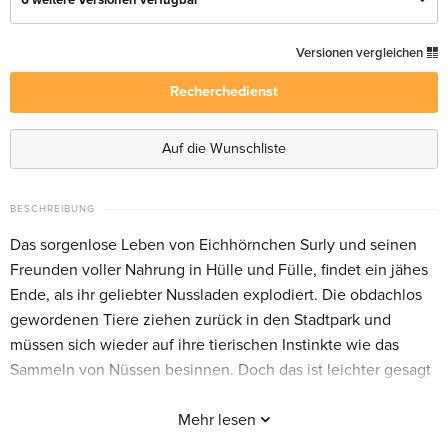
6 weitere Versionen verfügbar
Standard Edition
CHF 14.50
Versionen vergleichen
Deutsch
Recherchedienst
Standard Edition — (ausgewählt)
vergriffen
Deutsch
Auf die Wunschliste
Standard Edition
vergriffen
Deutsch
BESCHREIBUNG
Das sorgenlose Leben von Eichhörnchen Surly und seinen
Standard Edition
vergriffen
Freunden voller Nahrung in Hülle und Fülle, findet ein jähes
Englisch · UK Version
Ende, als ihr geliebter Nussladen explodiert. Die obdachlos
gewordenen Tiere ziehen zurück in den Stadtpark und
Blu-ray 3D + Blu-ray
vergriffen
müssen sich wieder auf ihre tierischen Instinkte wie das
Englisch · UK Version
Sammeln von Nüssen besinnen. Doch das ist leichter gesagt
als getan! Umso schlimmer, dass der raffgierige
Standard Edition
vergriffen
Französisch
Bürgermeister von Oakton auch noch beschliesst, den
Mehr lesen
idyllischen Park in einen lärmigen Vergnügungspark