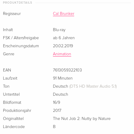
PRODUKTDETAILS
Standard Edition
CHF 18.50
umzuwandeln, der ihm reichlich Profit bescheren soll. Doch
Italienisch
da hat er die Rechnung ohne Surly gemacht, der alle seine
Regisseur
Cal Brunker
tierischen Freunde mobilisiert, um die Bauarbeiten im
Stadtpark gründlich zu sabotieren und den Park zu retten. Ein
Inhalt
Blu-ray
rasanter David-gegen-Goliath-Kampf beginnt, bei dem es nur
FSK / Altersfreigabe
ab 6 Jahren
einen Gewinner geben kann.
Erscheinungsdatum
20.02.2019
Genre
Animation
Ein wunderbar amüsanter, animierter Familienfilm, der zeigt
wie wichtig Freundschaft und Zähigkeit sind, um im Leben
EAN
7613059322103
seine Ziele zu erreichen. Temporeich und voller Witz
Laufzeit
91 Minuten
inszeniert die perfekte Unterhaltung für Klein und Gross!
Ton
Deutsch
(DTS HD Master Audio 5.1)
Untertitel
Deutsch
Bildformat
16/9
Produktionsjahr
2017
Originaltitel
The Nut Job 2: Nutty by Nature
Ländercode
B