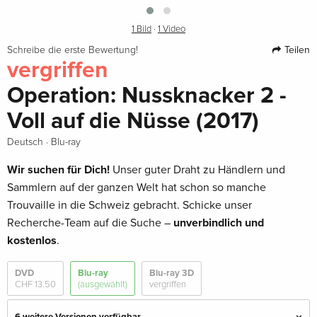
1 Bild
·
1 Video
Teilen
Schreibe die erste Bewertung!
vergriffen
Operation: Nussknacker 2 -
Voll auf die Nüsse (2017)
·
Deutsch
Blu-ray
Wir suchen für Dich!
Unser guter Draht zu Händlern und
Sammlern auf der ganzen Welt hat schon so manche
Trouvaille in die Schweiz gebracht. Schicke unser
Recherche-Team auf die Suche –
unverbindlich und
kostenlos
.
DVD
Blu-ray
Blu-ray 3D
CHF 13.50
(ausgewählt)
vergriffen