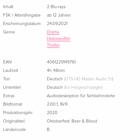
Episoden:
Inhalt
2 Blu-rays
01. Die Vision
FSK / Altersfreigabe
ab 12 Jahren
02. Die Zeichen der Zeit
Erscheinungsdatum
24.09.2021
03. Liebe und Kapital
Genre
Drama
04. Anstich
Historienfilm
05. Aufbruch in ein neues Jahrhundert
Thriller
06. Das Jüngste Gericht
EAN
4061229149761
Laufzeit
4h 48min
Ton
Deutsch
(DTS HD Master Audio 5.1)
Untertitel
Deutsch
(für Hörgeschädigte)
Extras
Audiodeskription für Sehbehinderte
Bildformat
2.00:1
,
16/9
Produktionsjahr
2020
Originaltitel
Oktoberfest: Beer & Blood
Ländercode
B