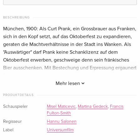
BESCHREIBUNG
München, 1900: Als Curt Prank, ein Grossbrauer aus Franken,
sich in den Kopf setzt, auf das Oktoberfest zu expandieren,
geraten die Machtverhältnisse in der Stadt ins Wanken. Als
"Auswärtiger" darf Prank keine Schanklizenz auf dem
Oktoberfest erwerben, geschweige denn sein fränkisches
Bier ausschenken. Mit Bestechung und Erpressung ergaunert
Prank sich fünf aneinander liegende, damals noch maximal
300 Gäste fassende Wirts-Parzellen auf dem Oktoberfest, um
Mehr lesen
darauf ein grössenwahnsinniges Riesen-Zelt für 6.000 Gäste
PRODUKTDETAILS
zu errichten. Ein vermessener Plan, der die kleinen
Münchner Traditionsbrauereien wie das Deibel Bräu der
Schauspieler
Misel Maticevic
,
Martina Gedeck
,
Francis
Fulton-Smith
Familie Hoflinger an den Rand der Existenz drängt und einen
brutalen Überlebenskampf auslöst, an dessen Ende alle
Regisseur
Hannu Salonen
Seiten schmerzhafte Opfer erleiden.
Label
Universumfilm