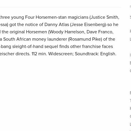
 three young Four Horsemen-stan magicians (Justice Smith,
ssa) got the notice of Danny Atlas (Jesse Eisenberg)-so he
d the original Horsemen (Woody Harrelson, Dave Franco,
ve a South African money launderer (Rosamund Pike) of the
-bang sleight-of-hand sequel finds other franchise faces
eischer directs. 112 min. Widescreen; Soundtrack: English.