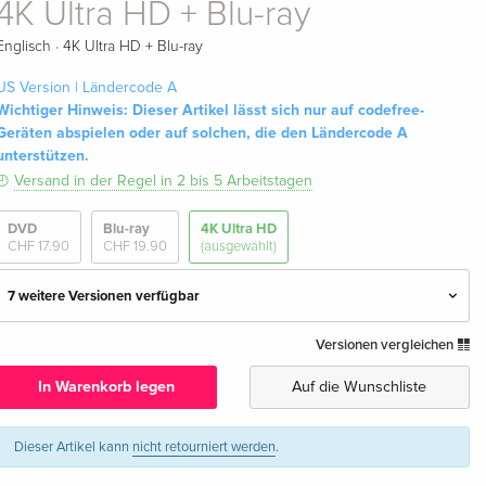
4K Ultra HD + Blu-ray
·
Englisch
4K Ultra HD + Blu-ray
US Version | Ländercode A
Wichtiger Hinweis: Dieser Artikel lässt sich nur auf codefree-
Geräten abspielen oder auf solchen, die den Ländercode A
unterstützen.
Versand in der Regel in 2 bis 5 Arbeitstagen
DVD
Blu-ray
4K Ultra HD
CHF 17.90
CHF 19.90
(ausgewählt)
7 weitere Versionen verfügbar
Versionen vergleichen
4K Ultra HD + Blu-ray
CHF 37.90
Deutsch
CHF 39.50
In Warenkorb legen
Auf die Wunschliste
Limited Edition, Steelbook, 4K Ultra HD + Blu-
CHF 44.50
ray
Dieser Artikel kann
nicht retourniert werden
.
Deutsch