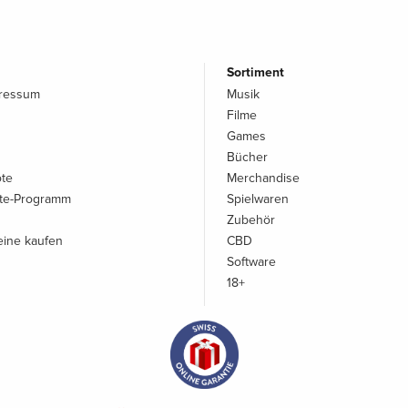
Sortiment
pressum
Musik
Filme
Games
Bücher
ote
Merchandise
iate-Programm
Spielwaren
Zubehör
ine kaufen
CBD
Software
18+