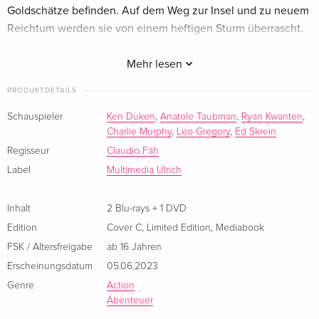
Goldschätze befinden. Auf dem Weg zur Insel und zu neuem
Cover A, Limited Edition, Mediabook, 2 Blu-
CHF 21.50
Reichtum werden sie von einem heftigen Sturm überrascht.
rays + DVD
Sie stranden vor der Küste Schottlands in feindlichem
Deutsch
Gebiet. Der nächstgelegene Stützpunkt Danelag ist weit
Mehr lesen
entfernt und der Weg dahin alles andere als sicher, denn
Standard Edition
vergriffen
PRODUKTDETAILS
schottische Söldner sind bereits auf der Jagd nach den
Englisch · US Version
Wikingern. Sie wurden entsandt von Dunchaid (Danny
Schauspieler
Ken Duken
,
Anatole Taubman
,
Ryan Kwanten
,
Charlie Murphy
,
Leo Gregory
,
Ed Skrein
Keogh), dem König der Schotten, der seine enormen
Standard Edition
vergriffen
Französisch
Reichtümer schützen will. Unterstützung erhalten die
Regisseur
Claudio Fäh
Wikinger von dem geheimnisvollen Mönch Conrall (Ryan
Label
Multimedia Ulrich
Standard Edition
CHF 18.50
Kwanten), der ihnen zwar Unterschlupf gewährt, jedoch
Italienisch
seine wahren Motive verbirgt. Fortan bestreiten die tapferen
Inhalt
2 Blu-rays + 1 DVD
Krieger einen blutigen Kampf um Leben und Tod in den
Edition
Cover C
,
Limited Edition
,
Mediabook
Standard Edition
vergriffen
Highlands, Wäldern und Sümpfen Schottlands.
Italienisch
FSK / Altersfreigabe
ab 16 Jahren
Erscheinungsdatum
05.06.2023
Limitiert auf 77 Exemplare
Genre
Action
Abenteuer