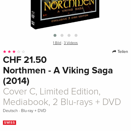
1 Bild
·
3 Videos
Teilen
CHF 21.50
Northmen - A Viking Saga
(2014)
Cover C, Limited Edition,
Mediabook, 2 Blu-rays + DVD
·
Deutsch
Blu-ray + DVD
SWISS