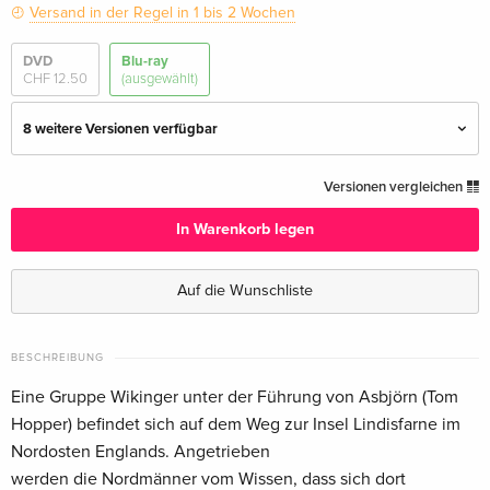
Versand in der Regel in 1 bis 2 Wochen
DVD
Blu-ray
CHF 12.50
(ausgewählt)
8 weitere Versionen verfügbar
Standard Edition
CHF 14.50
Versionen vergleichen
Deutsch
In Warenkorb legen
Steelbook, 2 Blu-rays
CHF 19.50
Deutsch
Auf die Wunschliste
Cover C, Limited Edition, Mediabook, 2 Blu-
CHF 21.50
rays + DVD — (ausgewählt)
BESCHREIBUNG
Deutsch
Eine Gruppe Wikinger unter der Führung von Asbjörn (Tom
Hopper) befindet sich auf dem Weg zur Insel Lindisfarne im
Cover B, Limited Edition, Mediabook, 2 Blu-
CHF 21.50
Nordosten Englands. Angetrieben
rays + DVD
Deutsch
werden die Nordmänner vom Wissen, dass sich dort