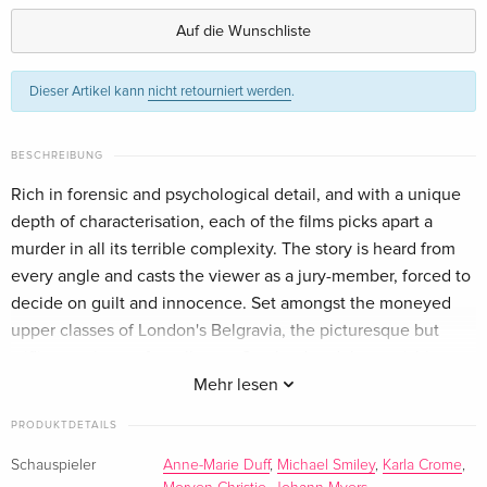
Auf die Wunschliste
Dieser Artikel kann
nicht retourniert werden
.
BESCHREIBUNG
Rich in forensic and psychological detail, and with a unique
depth of characterisation, each of the films picks apart a
murder in all its terrible complexity. The story is heard from
every angle and casts the viewer as a jury-member, forced to
decide on guilt and innocence. Set amongst the moneyed
upper classes of London's Belgravia, the picturesque but
stifling environs of small-town Scotland and the punishing
confines of a Leeds prison wing, all these stories dig deep
Mehr lesen
into character and motive to unearth the hidden truths
PRODUKTDETAILS
behind these shocking crimes: the disappearance of a
wealthy philanthropist from her lover's home, the riverside
Schauspieler
Anne-Marie Duff
,
Michael Smiley
,
Karla Crome
,