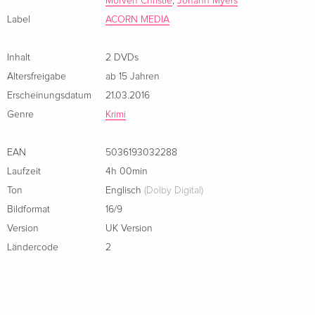
Morven Christie
,
Johann Myers
killing of a Scottish doctor and the cold-blooded murder of an
off-duty policeman.
Label
ACORN MEDIA
Inhalt
2 DVDs
Altersfreigabe
ab 15 Jahren
Erscheinungsdatum
21.03.2016
Genre
Krimi
EAN
5036193032288
Laufzeit
4h 00min
Ton
Englisch
(Dolby Digital)
Bildformat
16/9
Version
UK Version
Ländercode
2