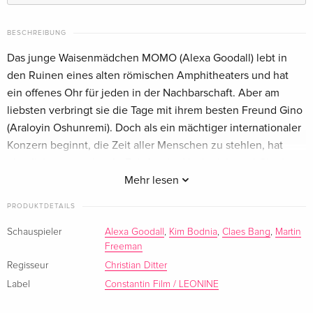
BESCHREIBUNG
Das junge Waisenmädchen MOMO (Alexa Goodall) lebt in
den Ruinen eines alten römischen Amphitheaters und hat
ein offenes Ohr für jeden in der Nachbarschaft. Aber am
liebsten verbringt sie die Tage mit ihrem besten Freund Gino
(Araloyin Oshunremi). Doch als ein mächtiger internationaler
Konzern beginnt, die Zeit aller Menschen zu stehlen, hat
plötzlich niemand mehr Zeit für sie. Noch nicht mal Gino!
Momo verzweifelt. Doch dann taucht eine geheimnisvolle
Mehr lesen
Schildkröte auf und führt sie zu Meister Hora (Martin
PRODUKTDETAILS
Freeman), dem Hüter der Zeit. Gemeinsam können sie es mit
den Zeit-Dieben aufnehmen – doch wird ihr Plan aufgehen?
Schauspieler
Alexa Goodall
,
Kim Bodnia
,
Claes Bang
,
Martin
Freeman
Ein spannender Wettlauf gegen die Zeit beginnt …
Regisseur
Christian Ditter
Label
Constantin Film / LEONINE