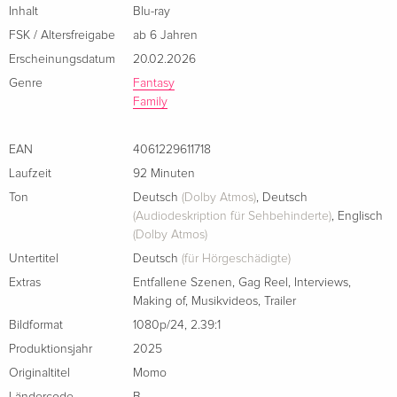
Inhalt
Blu-ray
FSK / Altersfreigabe
ab 6 Jahren
Erscheinungsdatum
20.02.2026
Genre
Fantasy
Family
EAN
4061229611718
Laufzeit
92 Minuten
Ton
Deutsch
(Dolby Atmos)
,
Deutsch
(Audiodeskription für Sehbehinderte)
,
Englisch
(Dolby Atmos)
Untertitel
Deutsch
(für Hörgeschädigte)
Extras
Entfallene Szenen
,
Gag Reel
,
Interviews
,
Making of
,
Musikvideos
,
Trailer
Bildformat
1080p/24
,
2.39:1
Produktionsjahr
2025
Originaltitel
Momo
Ländercode
B