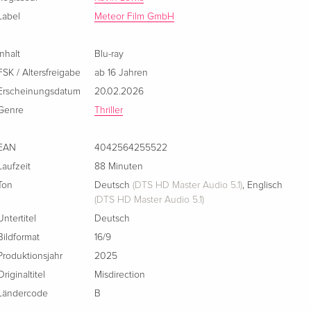
Label
Meteor Film GmbH
Inhalt
Blu-ray
FSK / Altersfreigabe
ab 16 Jahren
Erscheinungsdatum
20.02.2026
Genre
Thriller
EAN
4042564255522
Laufzeit
88 Minuten
Ton
Deutsch
(DTS HD Master Audio 5.1)
,
Englisch
(DTS HD Master Audio 5.1)
Untertitel
Deutsch
Bildformat
16/9
Produktionsjahr
2025
Originaltitel
Misdirection
Ländercode
B