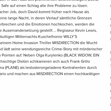
Safe auf einen Schlag alle ihre Probleme zu lösen.
facher Job, doch David kommt früher nach Hause als
eine lange Nacht, in deren Verlauf sämtliche Grenzen
zerbrechen und die Emotionen hochkochen, werden die
ge Auseinandersetzung gestellt … Regisseur Kevin Lewis,
n kultigen Mitternachts-Kuschelhorror WILLY’S
einem Home Invasion Thriller MISDIRECTION die Wucht
nd lädt seine wendungsreiche Crime-Story mit mörderischer
en Pointen auf. Neben Olga Kurylenko (BLACK WIDOW, EIN
chtige Diebin schikanieren sich auch Frank Grillo
na (PLANE) als testosterongeladene Kontrahenten durch
nario und machen aus MISDIRECTION einen hochkarätigen