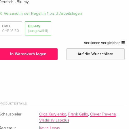
·
Deutsch
Blu-ray
Versand in der Regel in 1 bis 3 Arbeitstagen
DVD
Blu-ray
CHF 16.50
(ausgewählt)
Versionen vergleichen
In Warenkorb legen
Auf die Wunschliste
PRODUKTDETAILS
Schauspieler
Olga Kurylenko
,
Frank Grillo
,
Oliver Trevena
,
Vladislav Lapidus
Regisseur
Kevin Lewis