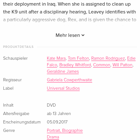
their deployment in Iraq. When she is assigned to clean up
Standard Edition
vergriffen
the K9 unit after a disciplinary hearing, Leavey identifies with
Italienisch
a particularly aggressive dog, Rex, and is given the chance to
train him. Over the course of their service, Megan and Rex
completed more than 100 missions until an IED explosion
Mehr lesen
injures them, putting their fate in jeopardy.
PRODUKTDETAILS
Schauspieler
Kate Mara
,
Tom Felton
,
Ramon Rodriguez
,
Edie
Falco
,
Bradley Whitford
,
Common
,
Will Patton
,
Geraldine James
Regisseur
Gabriela Cowperthwaite
Label
Universal Studios
Inhalt
DVD
Altersfreigabe
ab 13 Jahren
Erscheinungsdatum
05.09.2017
Genre
Portrait, Biographie
Drama