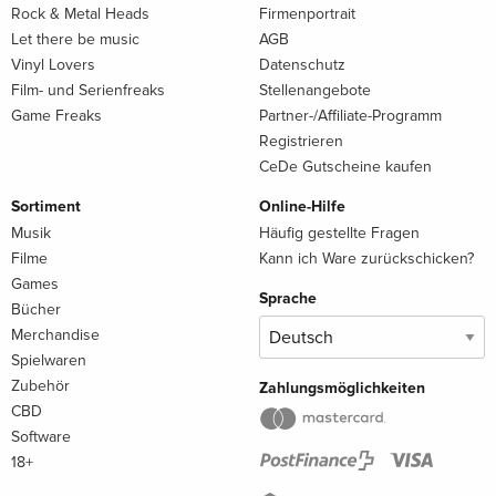
Rock & Metal Heads
Firmenportrait
Let there be music
AGB
Vinyl Lovers
Datenschutz
Film- und Serienfreaks
Stellenangebote
Game Freaks
Partner-/Affiliate-Programm
Registrieren
CeDe Gutscheine kaufen
Sortiment
Online-Hilfe
Musik
Häufig gestellte Fragen
Filme
Kann ich Ware zurückschicken?
Games
Sprache
Bücher
Merchandise
Spielwaren
Zubehör
Zahlungsmöglichkeiten
CBD
Software
18+