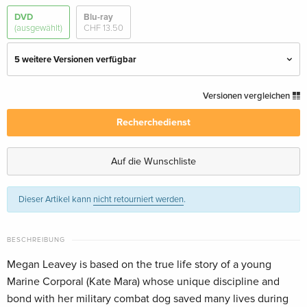
DVD
Blu-ray
(ausgewählt)
CHF 13.50
5 weitere Versionen verfügbar
Standard Edition
CHF 12.50
Versionen vergleichen
Deutsch
Recherchedienst
Standard Edition
vergriffen
Deutsch
Auf die Wunschliste
Standard Edition
CHF 14.50
Dieser Artikel kann
nicht retourniert werden
.
Englisch · UK Version
Standard Edition — (ausgewählt)
vergriffen
BESCHREIBUNG
Englisch · US Version
Megan Leavey is based on the true life story of a young
Marine Corporal (Kate Mara) whose unique discipline and
Blu-ray + DVD
vergriffen
Englisch · US Version
bond with her military combat dog saved many lives during