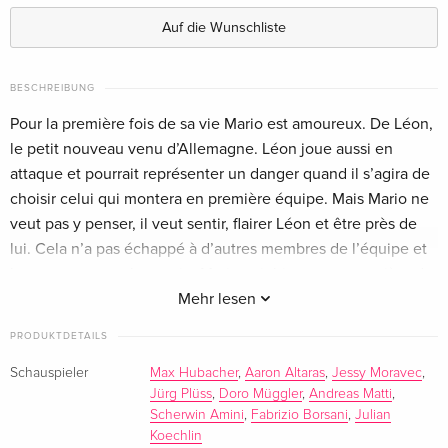
Englisch · UK Version
Auf die Wunschliste
Standard Edition
CHF 33.50
Englisch · US Version
BESCHREIBUNG
Pour la première fois de sa vie Mario est amoureux. De Léon,
Standard Edition — (ausgewählt)
CHF 27.50
le petit nouveau venu d’Allemagne. Léon joue aussi en
Französisch
attaque et pourrait représenter un danger quand il s’agira de
choisir celui qui montera en première équipe. Mais Mario ne
veut pas y penser, il veut sentir, flairer Léon et être près de
lui. Cela n’a pas échappé à d’autres membres de l’équipe et
les rumeurs vont bon train. Mario voit bien que sa carrière de
footballeur professionnel est en danger mais il ne veut
Mehr lesen
perdre Léon à aucun prix. Il doit prendre une décision…
PRODUKTDETAILS
Schauspieler
Max Hubacher
,
Aaron Altaras
,
Jessy Moravec
,
Jürg Plüss
,
Doro Müggler
,
Andreas Matti
,
Scherwin Amini
,
Fabrizio Borsani
,
Julian
Koechlin