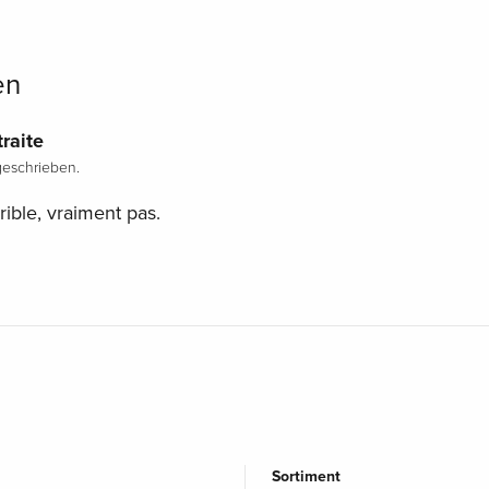
en
raite
eschrieben.
rible, vraiment pas.
Sortiment