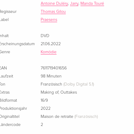
Antoine Duléry
,
Jarry
,
Manda Touré
Regisseur
Thomas Gilou
Label
Praesens
Inhalt
DVD
Erscheinungsdatum
21.06.2022
Genre
Komödie
EAN
7611719401656
Laufzeit
98 Minuten
Ton
Französisch
(Dolby Digital 5.1)
Extras
Making of
,
Outtakes
Bildformat
16/9
Produktionsjahr
2022
Originaltitel
Maison de retraite
(Französisch)
Ländercode
2