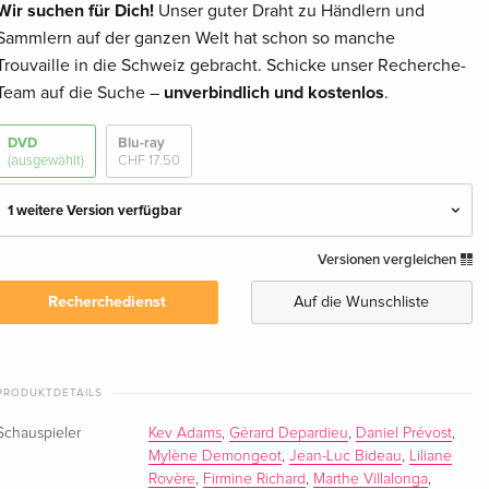
Wir suchen für Dich!
Unser guter Draht zu Händlern und
Sammlern auf der ganzen Welt hat schon so manche
Trouvaille in die Schweiz gebracht. Schicke unser Recherche-
Team auf die Suche –
unverbindlich und kostenlos
.
DVD
Blu-ray
(ausgewählt)
CHF 17.50
1 weitere Version verfügbar
Versionen vergleichen
Standard Edition — (ausgewählt)
vergriffen
Französisch
Recherchedienst
Auf die Wunschliste
Standard Edition
vergriffen
Französisch
PRODUKTDETAILS
Schauspieler
Kev Adams
,
Gérard Depardieu
,
Daniel Prévost
,
Mylène Demongeot
,
Jean-Luc Bideau
,
Liliane
Rovère
,
Firmine Richard
,
Marthe Villalonga
,