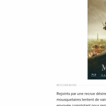
BESCHREIBUNG
Rejoints par une recrue désire
mousquetaires tentent de vain
envoyée complotant pour renv