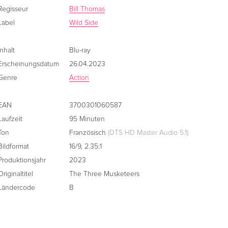
Regisseur
Bill Thomas
Label
Wild Side
Inhalt
Blu-ray
Erscheinungsdatum
26.04.2023
Genre
Action
EAN
3700301060587
Laufzeit
95 Minuten
Ton
Französisch
(DTS HD Master Audio 5.1)
Bildformat
16/9
,
2.35:1
Produktionsjahr
2023
Originaltitel
The Three Musketeers
Ländercode
B