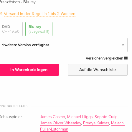
·
Französisch
Blu-ray
Versand in der Regel in 1 bis 2 Wochen
DVD
Blu-ray
CHF 19.50
(ausgewählt)
1 weitere Version verfügbar
Versionen vergleichen
Standard Edition
CHF 24.50
Deutsch
In Warenkorb legen
Auf die Wunschliste
Standard Edition — (ausgewählt)
CHF 27.50
Französisch
PRODUKTDETAILS
Schauspieler
James Cosmo
,
Michael Higgs
,
Sophie Craig
,
James Oliver Wheatley
,
Preeya Kalidas
,
Malachi
Pullar-Latchman