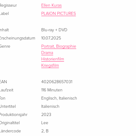
Regisseur
Ellen Kuras
Label
PLAION PICTURES
Inhalt
Blu-ray + DVD
Erscheinungsdatum
10.07.2025
Genre
Portrait, Biographie
Drama
Historienfilm
Kriegsfilm
EAN
4020628657031
Laufzeit
116 Minuten
Ton
Englisch
,
Italienisch
Untertitel
Italienisch
Produktionsjahr
2023
Originaltitel
Lee
Ländercode
2
,
B