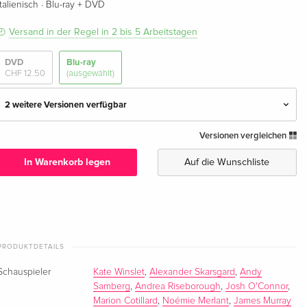
·
Italienisch
Blu-ray + DVD
Versand in der Regel in 2 bis 5 Arbeitstagen
DVD
Blu-ray
CHF 12.50
(ausgewählt)
2 weitere Versionen verfügbar
Versionen vergleichen
Standard Edition
CHF 14.50
Deutsch
In Warenkorb legen
Auf die Wunschliste
Standard Edition
CHF 23.50
Französisch
Blu-ray + DVD — (ausgewählt)
CHF 23.50
Italienisch
PRODUKTDETAILS
Schauspieler
Kate Winslet
,
Alexander Skarsgard
,
Andy
Samberg
,
Andrea Riseborough
,
Josh O'Connor
,
Marion Cotillard
,
Noémie Merlant
,
James Murray