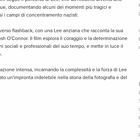
gue, documentando alcuni dei momenti più tragici e
lusi i campi di concentramento nazisti.
averso flashback, con una Lee anziana che racconta la sua
 Josh O'Connor. Il film esplora il coraggio e la determinazione
i sociali e professionali del suo tempo, e mette in luce il
.
tazione intensa, incarnando la complessità e la forza di Lee
to un'impronta indelebile nella storia della fotografia e del