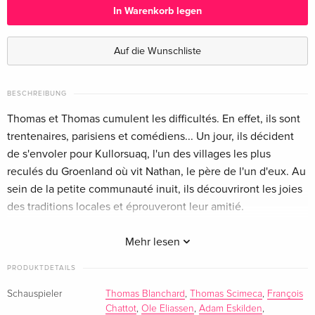
In Warenkorb legen
Auf die Wunschliste
BESCHREIBUNG
Thomas et Thomas cumulent les difficultés. En effet, ils sont
trentenaires, parisiens et comédiens... Un jour, ils décident
de s'envoler pour Kullorsuaq, l'un des villages les plus
reculés du Groenland où vit Nathan, le père de l'un d'eux. Au
sein de la petite communauté inuit, ils découvriront les joies
des traditions locales et éprouveront leur amitié.
Bonus-DVD:
Mehr lesen
Inupiluk , de Sébastien Betbeder (34’)
PRODUKTDETAILS
Schauspieler
Thomas Blanchard
,
Thomas Scimeca
,
François
Le film que nous tournerons au Groenland , de Sébastien
Chattot
,
Ole Eliassen
,
Adam Eskilden
,