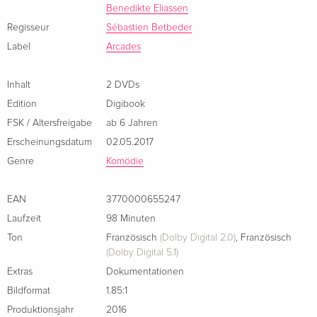
Betbeder (32’)
Benedikte Eliassen
Regisseur
Sébastien Betbeder
2 films de Sébastien Betbeder
Label
Arcades
Webserie (10 épisodes): Thomas et Thomas s’en vont au
Inhalt
2 DVDs
Groenland (35’)
Edition
Digibook
FSK / Altersfreigabe
ab 6 Jahren
Le journal de bord du tournage (45’)
Erscheinungsdatum
02.05.2017
Genre
Komödie
Documentaire: Kullorsuaq : Vivre sur la glace » (20’)
Documentaire: Internet au Groenland (10’)
EAN
3770000655247
Laufzeit
98 Minuten
Ton
Französisch
(Dolby Digital 2.0)
,
Französisch
(Dolby Digital 5.1)
Extras
Dokumentationen
Bildformat
1.85:1
Produktionsjahr
2016