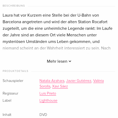
BESCHREIBUNG
Laura hat vor Kurzem eine Stelle bei der U-Bahn von
Barcelona angetreten und wird der alten Station Rocafort
zugeteilt, um die eine unheimliche Legende rankt: Im Laufe
der Jahre sind an diesem Ort viele Menschen unter
mysteriösen Umständen ums Leben gekommen, und
niemand scheint an der Wahrheit interessiert zu sein. Nach
und nach findet Laura mit Hilfe des Polizisten Romàn heraus,
dass was auch immer dort unten sein Unwesen treibt, nicht
Mehr lesen
aufzuhalten ist ...
PRODUKTDETAILS
Schauspieler
Natalia Azahara
,
Javier Gutiérrez
,
Valèria
Sorolla
,
Xavi Sáez
Regisseur
Luis Prieto
Label
Lighthouse
Inhalt
DVD