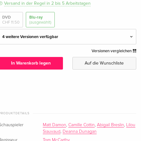
Versand in der Regel in 2 bis 5 Arbeitstagen
DVD
Blu-ray
CHF 11.50
(ausgewählt)
4 weitere Versionen verfügbar
Versionen vergleichen
Standard Edition
CHF 13.50
Deutsch
In Warenkorb legen
Auf die Wunschliste
Standard Edition
CHF 14.50
Englisch · UK Version
Blu-ray + DVD
CHF 28.50
Englisch · US Version
PRODUKTDETAILS
Standard Edition
CHF 19.50
Französisch
Schauspieler
Matt Damon
,
Camille Cottin
,
Abigail Breslin
,
Lilou
Siauvaud
,
Deanna Dunagan
Standard Edition — (ausgewählt)
CHF 16.50
Regisseur
Tom McCarthy