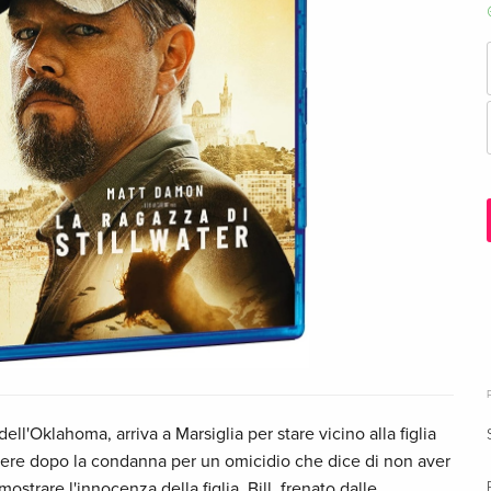
dell'Oklahoma, arriva a Marsiglia per stare vicino alla figlia
rcere dopo la condanna per un omicidio che dice di non aver
strare l'innocenza della figlia, Bill, frenato dalle