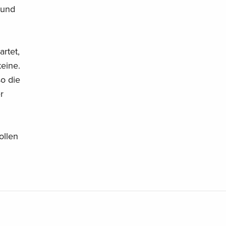
 und
rtet,
eine.
o die
r
ollen