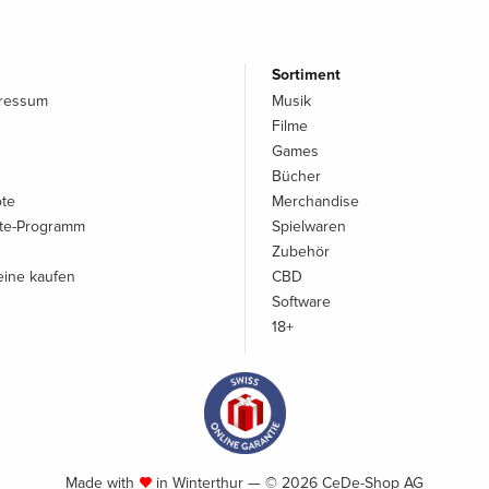
Sortiment
pressum
Musik
Filme
Games
Bücher
ote
Merchandise
iate-Programm
Spielwaren
Zubehör
ine kaufen
CBD
Software
18+
Made with
in Winterthur — © 2026 CeDe-Shop AG