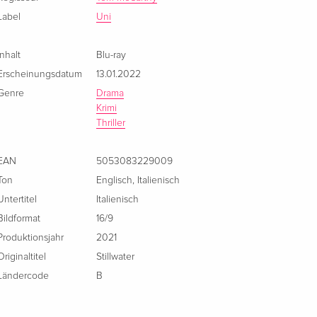
Italienisch
Label
Uni
Inhalt
Blu-ray
Erscheinungsdatum
13.01.2022
Genre
Drama
Krimi
Thriller
EAN
5053083229009
Ton
Englisch
,
Italienisch
Untertitel
Italienisch
Bildformat
16/9
Produktionsjahr
2021
Originaltitel
Stillwater
Ländercode
B