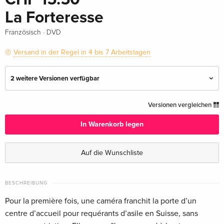
La Forteresse
·
Französisch
DVD
Versand in der Regel in 4 bis 7 Arbeitstagen
2 weitere Versionen verfügbar
Standard Edition
CHF 15.50
Versionen vergleichen
Deutsch
In Warenkorb legen
Standard Edition — (ausgewählt)
CHF 15.50
Französisch
Auf die Wunschliste
Standard Edition
CHF 15.50
Italienisch
BESCHREIBUNG
Pour la première fois, une caméra franchit la porte d’un
centre d’accueil pour requérants d’asile en Suisse, sans