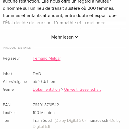
aucune restriction. Elle nous offre un regard à hauteur
d’homme sur un lieu de transit austère où 200 femmes,
hommes et enfants attendent, entre doute et espoir, que
l’État décide de leur sort. L’empathie et la méfiance
ponctuent les échanges entre les résidents et le personnel
du centre, chargé d’appliquer la loi la plus restrictive
Mehr lesen
d’Europe en matière d’asile. LA FORTERESSE nous plonge,
PRODUKTDETAILS
avec émotion et humour, au coeur de ce tri quotidien d’êtres
humains.
Regisseur
Fernand Melgar
Inhalt
DVD
Altersfreigabe
ab 10 Jahren
Genre
Dokumentation
>
Umwelt, Gesellschaft
EAN
7640118761542
Laufzeit
100 Minuten
Ton
Französisch
(Dolby Digital 2.0)
,
Französisch
(Dolby
Digital 5.1)