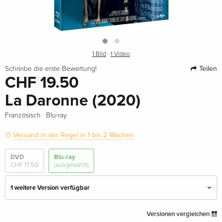
1 Bild
·
1 Video
Teilen
Schreibe die erste Bewertung!
CHF 19.50
La Daronne (2020)
·
Französisch
Blu-ray
Versand in der Regel in 1 bis 2 Wochen
DVD
Blu-ray
CHF 17.50
(ausgewählt)
1 weitere Version verfügbar
Standard Edition
CHF 22.50
Versionen vergleichen
Deutsch