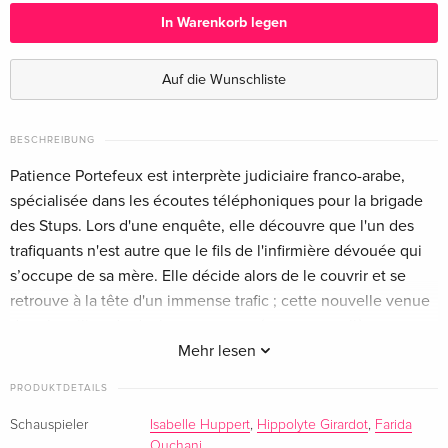
In Warenkorb legen
Standard Edition — (ausgewählt)
CHF 19.50
Französisch
Auf die Wunschliste
BESCHREIBUNG
Patience Portefeux est interprète judiciaire franco-arabe,
spécialisée dans les écoutes téléphoniques pour la brigade
des Stups. Lors d'une enquête, elle découvre que l'un des
trafiquants n'est autre que le fils de l'infirmière dévouée qui
s’occupe de sa mère. Elle décide alors de le couvrir et se
retrouve à la tête d'un immense trafic ; cette nouvelle venue
dans le milieu du deal est surnommée par ses collègues
policiers "La Daronne".
Mehr lesen
PRODUKTDETAILS
Schauspieler
Isabelle Huppert
,
Hippolyte Girardot
,
Farida
Ouchani