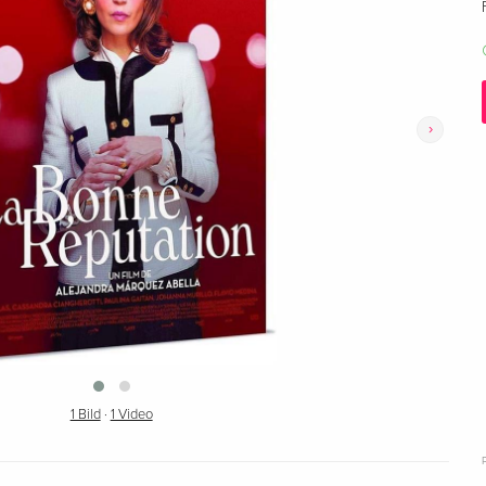
›
1 Bild
·
1 Video