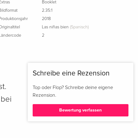
Extras
Booklet
Bildformat
2.35:1
Produktionsjahr
2018
Originaltitel
Las niñas bien
(Spanisch)
Ländercode
2
Schreibe eine Rezension
t.
Top oder Flop? Schreibe deine eigene
Rezension.
 bei
Bewertung verfassen