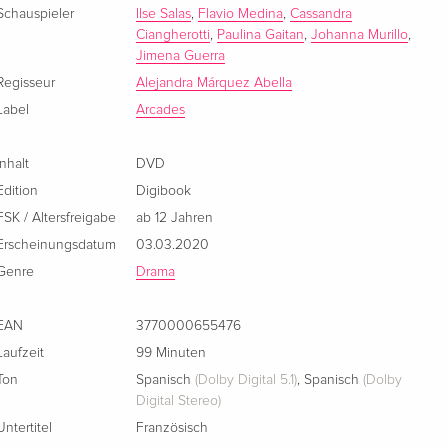
Schauspieler
Ilse Salas
,
Flavio Medina
,
Cassandra
Ciangherotti
,
Paulina Gaitan
,
Johanna Murillo
,
Jimena Guerra
Regisseur
Alejandra Márquez Abella
Label
Arcades
Inhalt
DVD
Edition
Digibook
FSK / Altersfreigabe
ab 12 Jahren
Erscheinungsdatum
03.03.2020
Genre
Drama
EAN
3770000655476
Laufzeit
99 Minuten
Ton
Spanisch
(Dolby Digital 5.1)
,
Spanisch
(Dolby
Digital Stereo)
Untertitel
Französisch