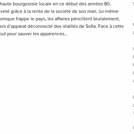
 haute bourgeoisie locale en ce début des années 80,
veté grâce à la rente de la société de son mari, lui-même
omique frappe le pays, les affaires périclitent brutalement,
ers d’apparat déconnecté des réalités de Sofia. Face à cette
 tout pour sauver les apparences…