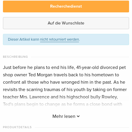
Recherchedienst
Standard Edition — (ausgewählt)
vergriffen
Englisch · UK Version
Auf die Wunschliste
Dieser Artikel kann
nicht retourniert werden
.
BESCHREIBUNG
Just before he plans to end his life, 41-year-old divorced pet
shop owner Ted Morgan travels back to his hometown to
confront all those who have wronged him in the past. As he
revisits the scarring traumas of his youth by taking on former
teacher Mrs. Lawrence and his highschool bully Rowley,
Ted's plans begin to change as he forms a close bond with
local girl Greta, who documents his journey.
Mehr lesen
PRODUKTDETAILS