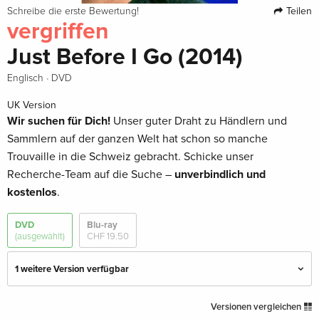
Teilen
Schreibe die erste Bewertung!
vergriffen
Just Before I Go (2014)
·
Englisch
DVD
UK Version
Wir suchen für Dich!
Unser guter Draht zu Händlern und
Sammlern auf der ganzen Welt hat schon so manche
Trouvaille in die Schweiz gebracht. Schicke unser
Recherche-Team auf die Suche –
unverbindlich und
kostenlos
.
DVD
Blu-ray
(ausgewählt)
CHF 19.50
1 weitere Version verfügbar
Standard Edition
CHF 13.50
Versionen vergleichen
Englisch · US Version