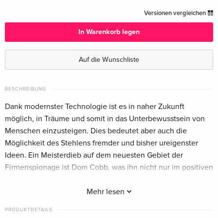
4K Ultra HD + Blu-ray
CHF 24.50
Versionen vergleichen
Deutsch
In Warenkorb legen
Schuber, Limited Ultimate Edition, Steelbook,
CHF 48.50
4K Ultra HD + 2 Blu-rays — (ausgewählt)
Auf die Wunschliste
Deutsch
Ultimate Collector's Edition, Limited Edition,
vergriffen
BESCHREIBUNG
Steelbook, 4K Ultra HD + 2 Blu-rays
Dank modernster Technologie ist es in naher Zukunft
Englisch · UK Version
möglich, in Träume und somit in das Unterbewusstsein von
Menschen einzusteigen. Dies bedeutet aber auch die
4K Ultra HD + 2 Blu-rays
CHF 33.50
Französisch
Möglichkeit des Stehlens fremder und bisher ureigenster
Ideen. Ein Meisterdieb auf dem neuesten Gebiet der
+ Goodies, Schuber, Limited Collector's
CHF 57.50
Firmenspionage ist Dom Cobb, was ihn nicht nur im positiven
Edition, Steelbook, 4K Ultra HD + 2 Blu-rays
Sinn zu einem besonders gefragten Mann macht.
Französisch
Mehr lesen
Um endlich wieder ein normales Leben führen zu können,
Limited Edition, Steelbook, 4K Ultra HD + 2
vergriffen
PRODUKTDETAILS
muss er nur noch den einen letzten Job erledigen: Diesmal
Blu-rays