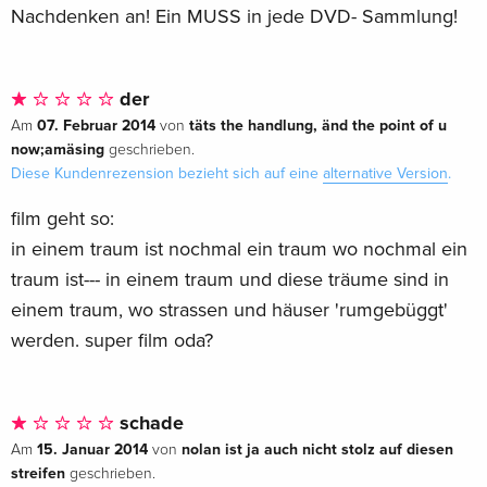
Nachdenken an! Ein MUSS in jede DVD- Sammlung!
der
07. Februar 2014
täts the handlung, änd the point of u
Am
von
now;amäsing
geschrieben.
Diese Kundenrezension bezieht sich auf eine
alternative Version
.
film geht so:
in einem traum ist nochmal ein traum wo nochmal ein
traum ist--- in einem traum und diese träume sind in
einem traum, wo strassen und häuser 'rumgebüggt'
werden. super film oda?
schade
15. Januar 2014
nolan ist ja auch nicht stolz auf diesen
Am
von
streifen
geschrieben.