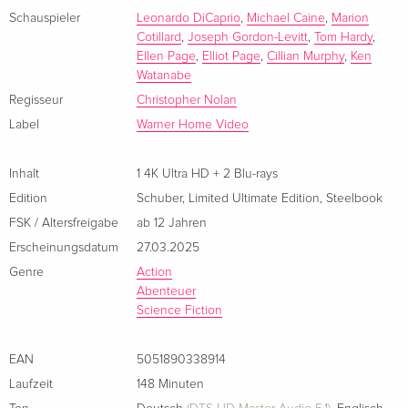
Französisch
soll er aber keine Idee stehlen, sondern eine Idee in das
Schauspieler
Leonardo DiCaprio
,
Michael Caine
,
Marion
Cotillard
,
Joseph Gordon-Levitt
,
Tom Hardy
,
Unterbewusstsein eines Opfers einpflanzen. Sollte ihnen das
Ellen Page
,
Elliot Page
,
Cillian Murphy
,
Ken
Limited Edition, Steelbook, 4K Ultra HD + 2
CHF 32.50
gelingen, wäre es das perfekte Verbrechen.
Watanabe
Blu-rays
Italienisch
Regisseur
Christopher Nolan
Label
Warner Home Video
4K Ultra HD + Blu-ray
CHF 34.50
Italienisch
Inhalt
1 4K Ultra HD + 2 Blu-rays
Edition
Schuber
,
Limited Ultimate Edition
,
Steelbook
Schuber, Ultimate Collector's Edition, Limited
CHF 59.50
Edition, Steelbook, 4K Ultra HD + 2 Blu-rays
FSK / Altersfreigabe
ab 12 Jahren
Italienisch
Erscheinungsdatum
27.03.2025
Genre
Action
Abenteuer
Science Fiction
EAN
5051890338914
Laufzeit
148 Minuten