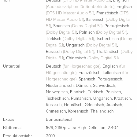
Ton
Deutsch
(DTS HD Master Audio 5.1)
,
Englisch
(Audiodeskription für Sehbehinderte)
,
Englisch
(DTS HD Master Audio 5.1)
,
Französisch
(DTS
HD Master Audio 5.1)
,
Italienisch
(Dolby Digital
5.1)
,
Spanisch
(Dolby Digital 5.1)
,
Portugiesisch
(Dolby Digital 5.1)
,
Polnisch
(Dolby Digital 5.1)
,
Türkisch
(Dolby Digital 5.1)
,
Tschechisch
(Dolby
Digital 5.1)
,
Ungarisch
(Dolby Digital 5.1)
,
Russisch
(Dolby Digital 5.1)
,
Thailändisch
(Dolby
Digital 5.1)
,
Chinesisch
(Dolby Digital 5.1)
Untertitel
Deutsch
(für Hörgeschädigte)
,
Englisch
(für
Hörgeschädigte)
,
Französisch
,
Italienisch
(für
Hörgeschädigte)
,
Spanisch
,
Portugiesisch
,
Niederländisch
,
Dänisch
,
Schwedisch
,
Norwegisch
,
Finnisch
,
Türkisch
,
Polnisch
,
Tschechisch
,
Rumänisch
,
Ungarisch
,
Kroatisch
,
Russisch
,
Hebräisch
,
Griechisch
,
Arabisch
,
Chinesisch
,
Koreanisch
,
Thailändisch
Extras
Bonusmaterial
Bildformat
16/9
,
2160p Ultra High Definition
,
2.40:1
Produktionsjahr
2010