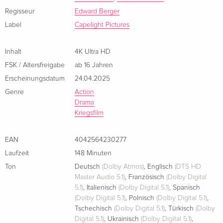
Limited Collector's Edition, Mediabook, 4K
vergriffen
Regisseur
Edward Berger
Ultra HD + Blu-ray
Label
Capelight Pictures
Englisch · US Version
Inhalt
4K Ultra HD
FSK / Altersfreigabe
ab 16 Jahren
Erscheinungsdatum
24.04.2025
Genre
Action
Drama
Kriegsfilm
EAN
4042564230277
Laufzeit
148 Minuten
Ton
Deutsch
(Dolby Atmos)
,
Englisch
(DTS HD
Master Audio 5.1)
,
Französisch
(Dolby Digital
5.1)
,
Italienisch
(Dolby Digital 5.1)
,
Spanisch
(Dolby Digital 5.1)
,
Polnisch
(Dolby Digital 5.1)
,
Tschechisch
(Dolby Digital 5.1)
,
Türkisch
(Dolby
Digital 5.1)
,
Ukrainisch
(Dolby Digital 5.1)
,