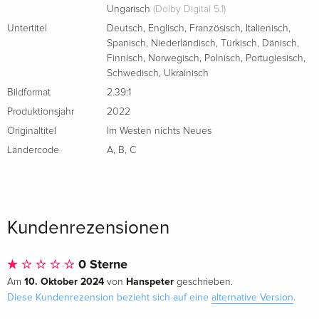
Ungarisch
(Dolby Digital 5.1)
Untertitel
Deutsch
,
Englisch
,
Französisch
,
Italienisch
,
Spanisch
,
Niederländisch
,
Türkisch
,
Dänisch
,
Finnisch
,
Norwegisch
,
Polnisch
,
Portugiesisch
,
Schwedisch
,
Ukrainisch
Bildformat
2.39:1
Produktionsjahr
2022
Originaltitel
Im Westen nichts Neues
Ländercode
A
,
B
,
C
Kundenrezensionen
0 Sterne
10. Oktober 2024
Hanspeter
Am
von
geschrieben.
Diese Kundenrezension bezieht sich auf eine
alternative Version
.