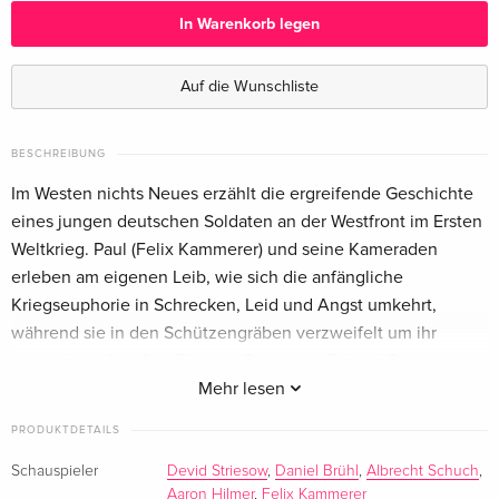
In Warenkorb legen
Limited Edition, Steelbook, 4K Ultra HD + Blu-
vergriffen
ray
Auf die Wunschliste
Deutsch
Limited Collector's Edition, Mediabook, 4K
vergriffen
BESCHREIBUNG
Ultra HD + Blu-ray
Im Westen nichts Neues erzählt die ergreifende Geschichte
Deutsch
eines jungen deutschen Soldaten an der Westfront im Ersten
Weltkrieg. Paul (Felix Kammerer) und seine Kameraden
Standard Edition
CHF 45.50
Englisch · UK Version
erleben am eigenen Leib, wie sich die anfängliche
Kriegseuphorie in Schrecken, Leid und Angst umkehrt,
Limited Collector's Edition, Mediabook, 4K
CHF 68.50
während sie in den Schützengräben verzweifelt um ihr
Ultra HD + Blu-ray
Leben kämpfen. Der Film von Regisseur Edward Berger
Englisch · UK Version
basiert auf der berühmten gleichnamigen Buchvorlage von
Mehr lesen
Erich Maria Remarque.
Limited Edition, Steelbook, 4K Ultra HD + Blu-
CHF 68.50
PRODUKTDETAILS
ray
Englisch · UK Version
Schauspieler
Devid Striesow
,
Daniel Brühl
,
Albrecht Schuch
,
Aaron Hilmer
,
Felix Kammerer