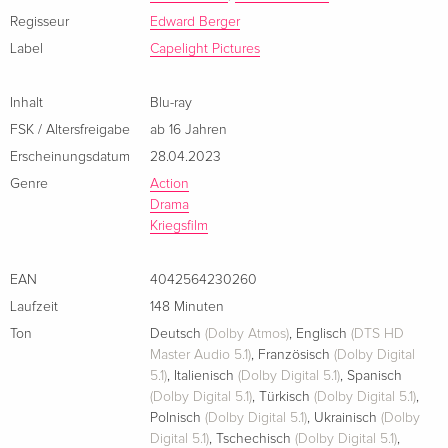
Standard Edition
CHF 36.50
Regisseur
Edward Berger
Englisch · US Version
Label
Capelight Pictures
Limited Collector's Edition, Mediabook, 4K
vergriffen
Inhalt
Blu-ray
Ultra HD + Blu-ray
Englisch · US Version
FSK / Altersfreigabe
ab 16 Jahren
Erscheinungsdatum
28.04.2023
Genre
Action
Drama
Kriegsfilm
EAN
4042564230260
Laufzeit
148 Minuten
Ton
Deutsch
(Dolby Atmos)
,
Englisch
(DTS HD
Master Audio 5.1)
,
Französisch
(Dolby Digital
5.1)
,
Italienisch
(Dolby Digital 5.1)
,
Spanisch
(Dolby Digital 5.1)
,
Türkisch
(Dolby Digital 5.1)
,
Polnisch
(Dolby Digital 5.1)
,
Ukrainisch
(Dolby
Digital 5.1)
,
Tschechisch
(Dolby Digital 5.1)
,