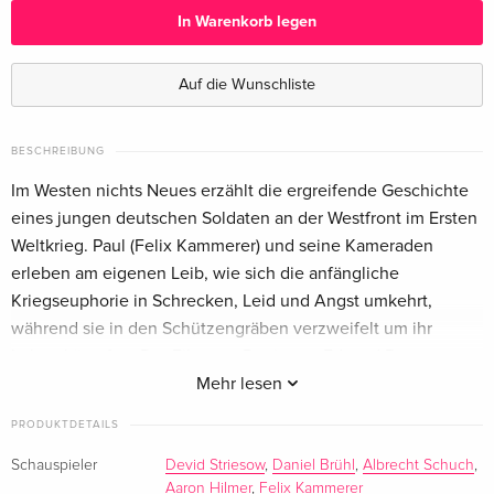
In Warenkorb legen
Limited Edition, Steelbook, 4K Ultra HD + Blu-
vergriffen
ray
Auf die Wunschliste
Deutsch
Limited Collector's Edition, Mediabook, 4K
vergriffen
BESCHREIBUNG
Ultra HD + Blu-ray
Im Westen nichts Neues erzählt die ergreifende Geschichte
Deutsch
eines jungen deutschen Soldaten an der Westfront im Ersten
Weltkrieg. Paul (Felix Kammerer) und seine Kameraden
Standard Edition
CHF 29.50
Englisch · UK Version
erleben am eigenen Leib, wie sich die anfängliche
Kriegseuphorie in Schrecken, Leid und Angst umkehrt,
Limited Collector's Edition, Mediabook, 4K
CHF 68.50
während sie in den Schützengräben verzweifelt um ihr
Ultra HD + Blu-ray
Leben kämpfen. Der Film von Regisseur Edward Berger
Englisch · UK Version
basiert auf der berühmten gleichnamigen Buchvorlage von
Mehr lesen
Erich Maria Remarque.
Limited Edition, Steelbook, 4K Ultra HD + Blu-
CHF 68.50
PRODUKTDETAILS
ray
Englisch · UK Version
Schauspieler
Devid Striesow
,
Daniel Brühl
,
Albrecht Schuch
,
Aaron Hilmer
,
Felix Kammerer