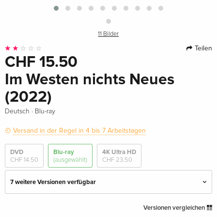
11 Bilder
Teilen
CHF 15.50
Im Westen nichts Neues
(2022)
·
Deutsch
Blu-ray
Versand in der Regel in 4 bis 7 Arbeitstagen
DVD
Blu-ray
4K Ultra HD
CHF 14.50
(ausgewählt)
CHF 23.50
7 weitere Versionen verfügbar
Standard Edition — (ausgewählt)
CHF 15.50
Versionen vergleichen
Deutsch