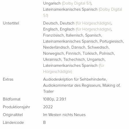
Ungarisch
(Dolby Digital 5.1)
,
Lateinamerikanisches Spanisch
(Dolby Digital
5.1)
Untertitel
Deutsch
,
Deutsch
(für Hörgeschädigte)
,
Englisch
,
Englisch
(für Hörgeschädigte)
,
Französisch
,
Italienisch
,
Spanisch
,
Lateinamerikanisches Spanisch
,
Portugiesisch
,
Niederländisch
,
Dänisch
,
Schwedisch
,
Norwegisch
,
Finnisch
,
Türkisch
,
Polnisch
,
Ukrainisch
,
Tschechisch
,
Ungarisch
,
Lateinamerikanisches Spanisch
(für
Hörgeschädigte)
Extras
Audiodeskription für Sehbehinderte
,
Audiokommentar des Regisseurs
,
Making of
,
Trailer
Bildformat
1080p
,
2.39:1
Produktionsjahr
2022
Originaltitel
Im Westen nichts Neues
Ländercode
B